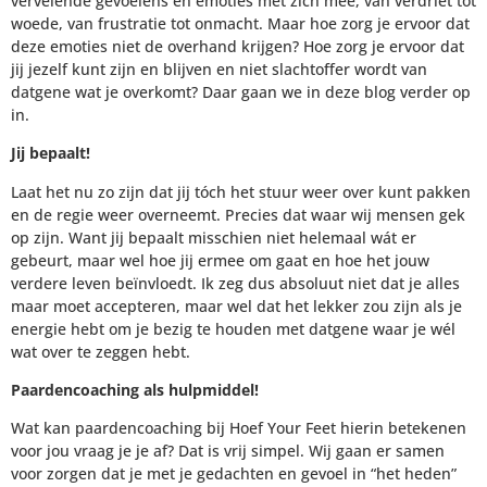
vervelende gevoelens en emoties met zich mee, van verdriet tot
woede, van frustratie tot onmacht. Maar hoe zorg je ervoor dat
deze emoties niet de overhand krijgen? Hoe zorg je ervoor dat
jij jezelf kunt zijn en blijven en niet slachtoffer wordt van
datgene wat je overkomt? Daar gaan we in deze blog verder op
in.
Jij bepaalt!
Laat het nu zo zijn dat jij tóch het stuur weer over kunt pakken
en de regie weer overneemt. Precies dat waar wij mensen gek
op zijn. Want jij bepaalt misschien niet helemaal wát er
gebeurt, maar wel hoe jij ermee om gaat en hoe het jouw
verdere leven beïnvloedt. Ik zeg dus absoluut niet dat je alles
maar moet accepteren, maar wel dat het lekker zou zijn als je
energie hebt om je bezig te houden met datgene waar je wél
wat over te zeggen hebt.
Paardencoaching als hulpmiddel!
Wat kan paardencoaching bij Hoef Your Feet hierin betekenen
voor jou vraag je je af? Dat is vrij simpel. Wij gaan er samen
voor zorgen dat je met je gedachten en gevoel in “het heden”