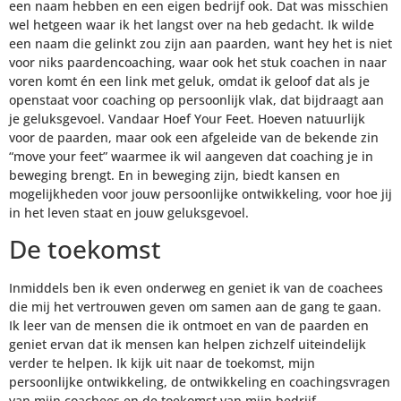
een naam hebben en een eigen bedrijf ook. Dat was misschien
wel hetgeen waar ik het langst over na heb gedacht. Ik wilde
een naam die gelinkt zou zijn aan paarden, want hey het is niet
voor niks paardencoaching, waar ook het stuk coachen in naar
voren komt én een link met geluk, omdat ik geloof dat als je
openstaat voor coaching op persoonlijk vlak, dat bijdraagt aan
je geluksgevoel. Vandaar Hoef Your Feet. Hoeven natuurlijk
voor de paarden, maar ook een afgeleide van de bekende zin
“move your feet” waarmee ik wil aangeven dat coaching je in
beweging brengt. En in beweging zijn, biedt kansen en
mogelijkheden voor jouw persoonlijke ontwikkeling, voor hoe jij
in het leven staat en jouw geluksgevoel.
De toekomst
Inmiddels ben ik even onderweg en geniet ik van de coachees
die mij het vertrouwen geven om samen aan de gang te gaan.
Ik leer van de mensen die ik ontmoet en van de paarden en
geniet ervan dat ik mensen kan helpen zichzelf uiteindelijk
verder te helpen. Ik kijk uit naar de toekomst, mijn
persoonlijke ontwikkeling, de ontwikkeling en coachingsvragen
van mijn coachees en de toekomst van mijn bedrijf.