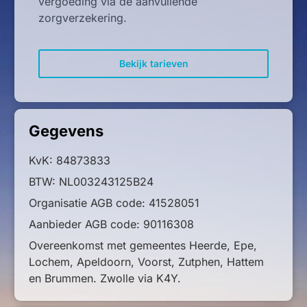
vergoeding via de aanvullende
zorgverzekering.
Bekijk tarieven
Gegevens
KvK: 84873833
BTW: NL003243125B24
Organisatie AGB code: 41528051
Aanbieder AGB code: 90116308
Overeenkomst met gemeentes Heerde, Epe,
Lochem, Apeldoorn, Voorst, Zutphen, Hattem
en Brummen. Zwolle via K4Y.